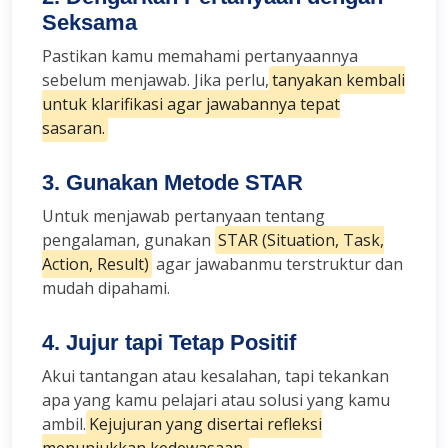
Seksama
Pastikan kamu memahami pertanyaannya
sebelum menjawab. Jika perlu,
tanyakan kembali
untuk klarifikasi agar jawabannya tepat
sasaran.
3. Gunakan Metode STAR
Untuk menjawab pertanyaan tentang
pengalaman, gunakan
STAR (Situation, Task,
Action, Result)
agar jawabanmu terstruktur dan
mudah dipahami.
4. Jujur tapi Tetap Positif
Akui tantangan atau kesalahan, tapi tekankan
apa yang kamu pelajari atau solusi yang kamu
ambil.
Kejujuran yang disertai refleksi
menunjukkan kedewasaan.