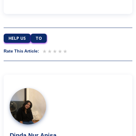
HELP US
TO
1 star
2 stars
3 stars
4 stars
5 stars
Rate This Article:
Dinda Nur Anisa