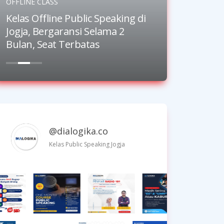
OFFLINE CLASS
KELAS ANAK
Kelas Offline Public Speaking di
Kursus P
Jogja, Bergaransi Selama 2
Anak Sel
Bulan, Seat Terbatas
5 hingga
@dialogika.co
Kelas Public Speaking Jogja