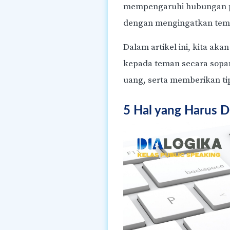
KELAS ANAK
mempengaruhi hubungan pe
Kursus Public Speaking On
dengan mengingatkan tema
Anak Selama Sebulan dari
5 hingga 15 tahun
Dalam artikel ini, kita a
kepada teman secara sopan
uang, serta memberikan tip
5 Hal yang Harus 