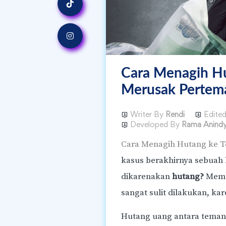
Cara Menagih H
Merusak Pertem
Writer By
Rendi
Edite
Developed By
Rama Anind
Cara Menagih Hutang ke 
kasus berakhirnya sebuah
dikarenakan
hutang?
Meman
sangat sulit dilakukan, ka
Hutang uang antara teman 