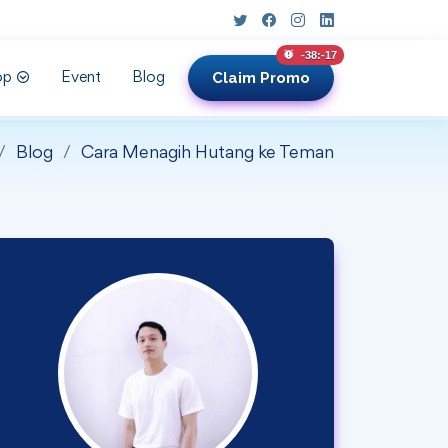
unread messages
-38:-19
Claim
Promo
op
Event
Blog
Blog
Cara Menagih Hutang ke Teman