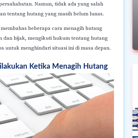
ONLINE CLASS
rsahabatan. Namun, tidak ada yang salah
line
Kelas Basic : Public Speaking
n tentang hutang yang masih belum lunas.
 umur
Dialogika, Bergaransi, Selama
Sebulan
kan membahas beberapa cara menagih hutang
 dan bijak, mengikuti hukum tentang hutang
s untuk menghindari situasi ini di masa depan.
Dilakukan Ketika Menagih Hutang