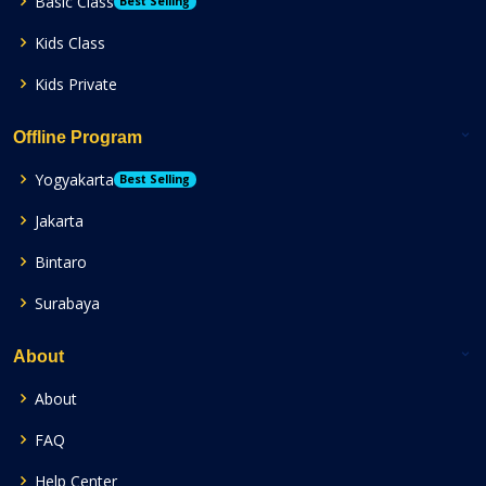
Basic Class
Best Selling
Kids Class
Kids Private
Offline Program
Yogyakarta
Best Selling
Jakarta
Bintaro
Surabaya
About
About
FAQ
Help Center